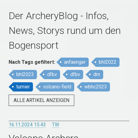
Der ArcheryBlog - Infos,
News, Storys rund um den
Bogensport
Nach Tags
gefiltert
:
anfaenger
bhl2022
bhl2023
dfbv
dfbv
dm
turnier
volcano-field
wbhc2023
ALLE ARTIKEL ANZEIGEN
16.11.2024 15:43
TW